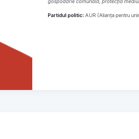
gospodărie comunală, protecția mediului
Partidul politic:
AUR (Alianța pentru uni