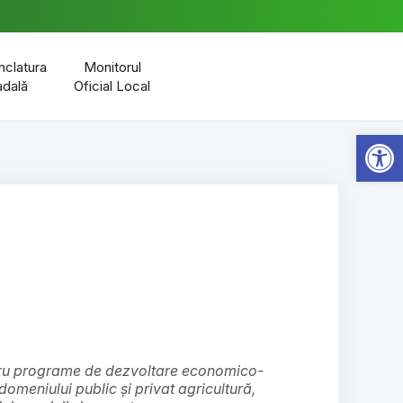
clatura
Monitorul
adală
Oficial Local
Open 
domeniului public și privat agricultură,