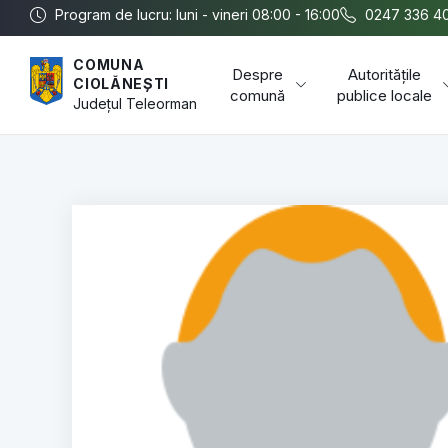
Program de lucru: luni - vineri 08:00 - 16:00
0247 336 4
COMUNA
Despre
Autoritățile
CIOLĂNEȘTI
comună
publice locale
Județul
Teleorman