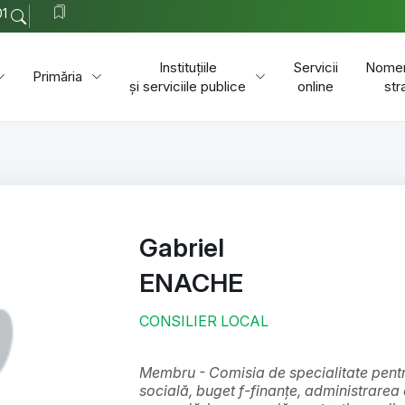
01
Instituțiile
Servicii
Nomen
Primăria
și serviciile publice
online
str
Gabriel
ENACHE
CONSILIER LOCAL
membru - Comisia de specialitate pentru programe de dezvoltare economico-
socială, buget f-finanțe, administrarea 